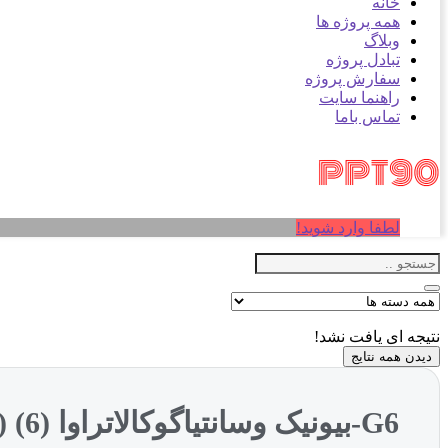
خانه
همه پروژه ها
وبلاگ
تبادل پروژه
سفارش پروژه
راهنما سایت
تماس باما
لطفا وارد شوید!
نتیجه ای یافت نشد!
دیدن همه نتایج
G6-بیونیک وسانتیاگوکالاتراوا (6) (NXPowerLite)