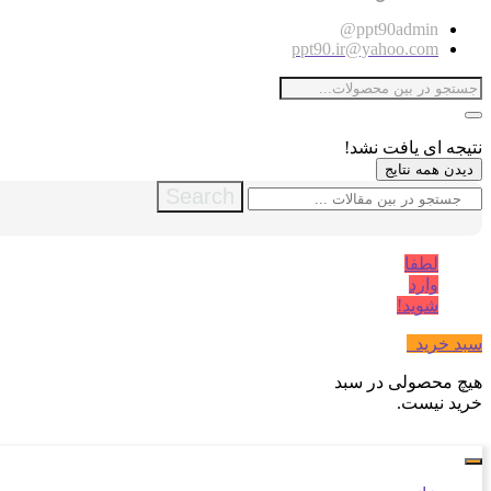
ppt90admin@
ppt90.ir@yahoo.com
نتیجه ای یافت نشد!
دیدن همه نتایج
Search
لطفا
وارد
شوید!
سبد خرید
0
هیچ محصولی در سبد
خرید نیست.