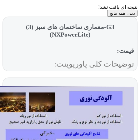
ای یافت نشد!
مه نتایج
G3-معماری ساختمان های سبز (3)
(NXPowerLite)
ت:
یحات کلی پاورپوینت: