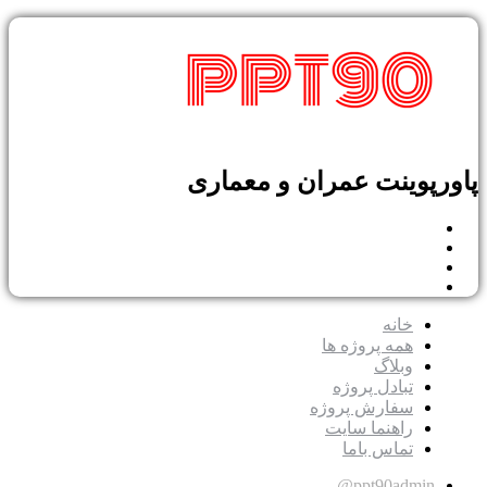
پوینت عمران و معماری
خانه
همه پروژه ها
وبلاگ
تبادل پروژه
سفارش پروژه
راهنما سایت
تماس باما
ppt90admin@