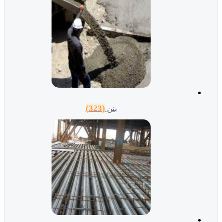
(323)
بتن