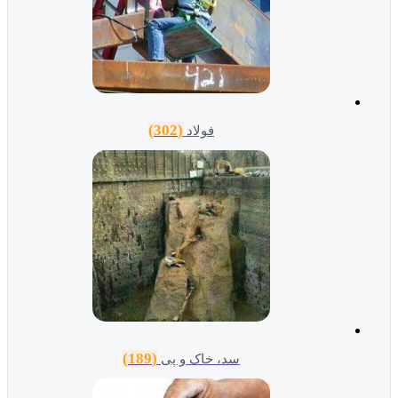
(302)
فولاد
(189)
سد، خاک و پی