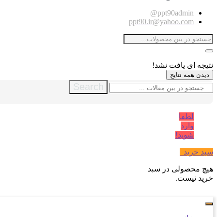
ppt90admin@
ppt90.ir@yahoo.com
نتیجه ای یافت نشد!
دیدن همه نتایج
Search
لطفا
وارد
شوید!
سبد خرید
0
هیچ محصولی در سبد
خرید نیست.