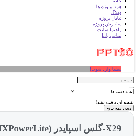
خانه
همه پروژه ها
وبلاگ
تبادل پروژه
سفارش پروژه
راهنما سایت
تماس باما
لطفا وارد شوید!
نتیجه ای یافت نشد!
دیدن همه نتایج
X29-گلس اسپایدر (NXPowerLite)