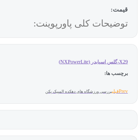
قیمت:
توضیحات کلی پاورپوینت:
X29-گلس اسپایدر (NXPowerLite)
برچسب ها:
Prev
قبلی
بررسی ورزشگاه های دهکده المپیک پکن