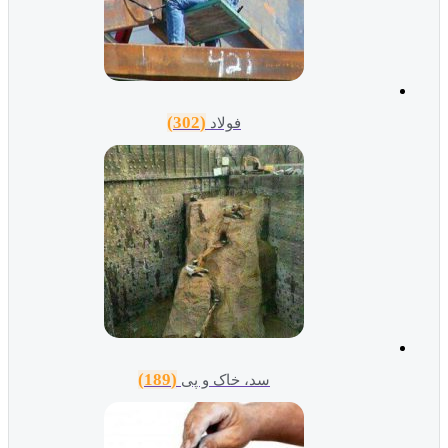
(302)
فولاد
(189)
سد، خاک و پی