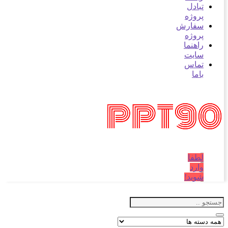
تبادل
پروژه
سفارش
پروژه
راهنما
سایت
تماس
باما
لطفا
وارد
شوید!