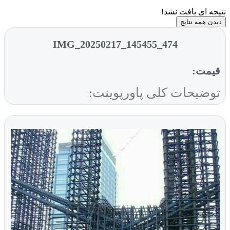
نتیجه ای یافت نشد!
دیدن همه نتایج
IMG_20250217_145455_474
قیمت:
توضیحات کلی پاورپوینت: