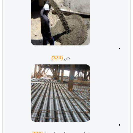
(323)
بتن