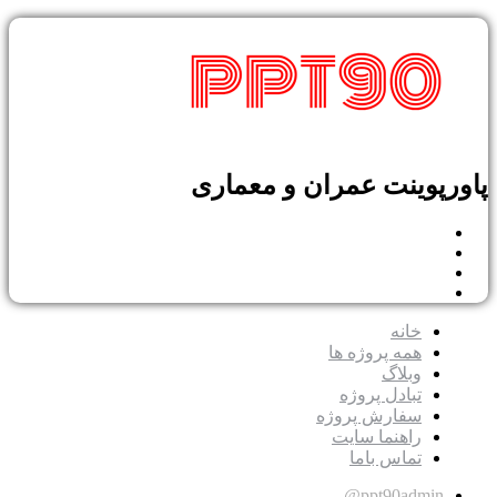
پاورپوینت عمران و معماری
خانه
همه پروژه ها
وبلاگ
تبادل پروژه
سفارش پروژه
راهنما سایت
تماس باما
ppt90admin@