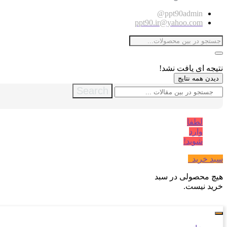
ppt90admin@
ppt90.ir@yahoo.com
نتیجه ای یافت نشد!
دیدن همه نتایج
Search
لطفا
وارد
شوید!
سبد خرید
0
هیچ محصولی در سبد
خرید نیست.