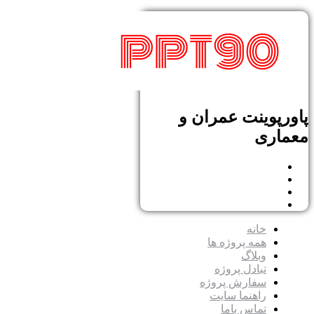
پاورپوینت عمران و
معماری
خانه
همه پروژه ها
وبلاگ
تبادل پروژه
سفارش پروژه
راهنما سایت
تماس باما